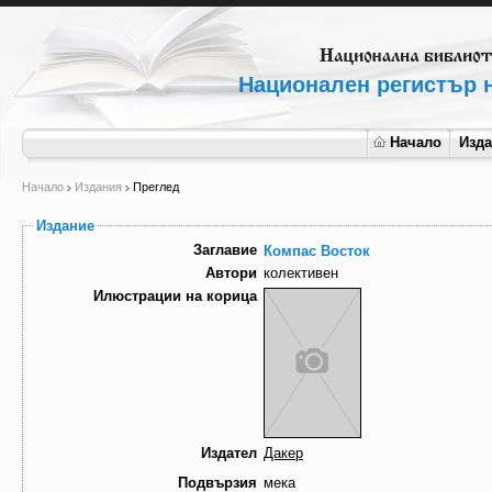
Национален регистър н
Начало
Изд
Начало
Издания
Преглед
Издание
Заглавие
Компас Восток
Автори
колективен
Илюстрации на корица
Издател
Дакер
Подвързия
мека