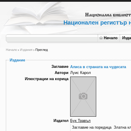
Национален регистър н
Начало
Изд
Начало
Издания
Преглед
Издание
Заглавие
Алиса в страната на чудесата
Автори
Луис Карол
Илюстрации на корица
Издател
Бук Травъл
Заглавие на поредица
Златна к