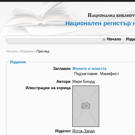
Национален регистър н
Начало
Изд
Начало
Издания
Преглед
Издание
Заглавие
Жените и властта
Подзаглавие
Манифест
Автори
Мери Биърд
Илюстрации на корица
Издател
Изток-Запад