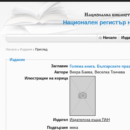
Национален регистър н
Начало
Изд
Начало
Издания
Преглед
Издание
Заглавие
Голяма книга. Българските пра
Автори
Вихра Баева, Веселка Тончева
Илюстрации на корица
Издател
Издателска къща ПАН
Подвързия
мека