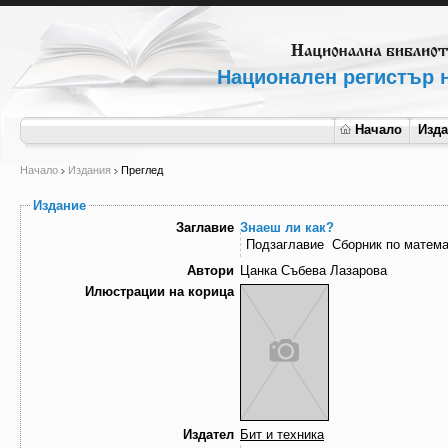
Национален регистър н
Начало
Изд
Начало
Издания
Преглед
Издание
Заглавие
Знаеш ли как?
Подзаглавие
Сборник по матема
Автори
Цанка Събева Лазарова
Илюстрации на корица
Издател
Бит и техника