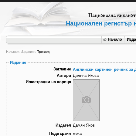
Национален регистър н
Начало
Изд
Начало
Издания
Преглед
Издание
Заглавие
Английски картинен речник за 
Автори
Диляна Якова
Илюстрации на корица
Издател
Дамян Яков
Подвързия
мека