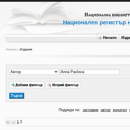
Национален регистър н
Начало
Изд
Начало
Издания
Подреди по:
заглавие
автор
издател
1
2