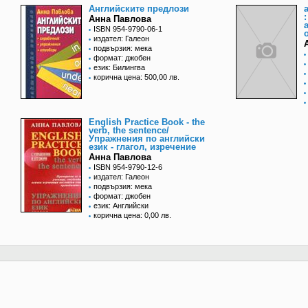
Английските предлози
Анна Павлова
ISBN 954-9790-06-1
издател: Галеон
подвързия: мека
формат: джобен
език: Билингва
корична цена: 500,00 лв.
English Practice Book - the
verb, the sentence/
Упражнения по английски
език - глагол, изречение
Анна Павлова
ISBN 954-9790-12-6
издател: Галеон
подвързия: мека
формат: джобен
език: Английски
корична цена: 0,00 лв.