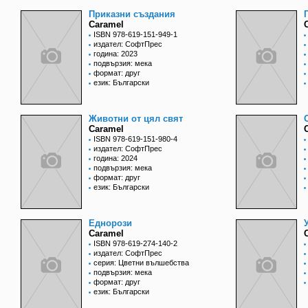
Приказни създания
Caramel
ISBN 978-619-151-949-1
издател: СофтПрес
година: 2023
подвързия: мека
формат: друг
език: Български
Животни от цял свят
Caramel
ISBN 978-619-151-980-4
издател: СофтПрес
година: 2024
подвързия: мека
формат: друг
език: Български
Еднорози
Caramel
ISBN 978-619-274-140-2
издател: СофтПрес
серия: Цветни вълшебства
подвързия: мека
формат: друг
език: Български