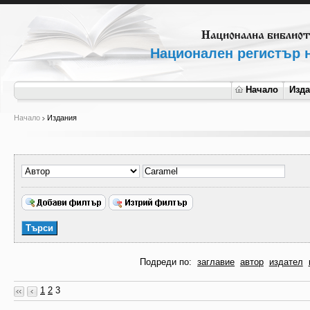
Национален регистър н
Начало
Изд
Начало
Издания
Подреди по:
заглавие
автор
издател
1
2
3