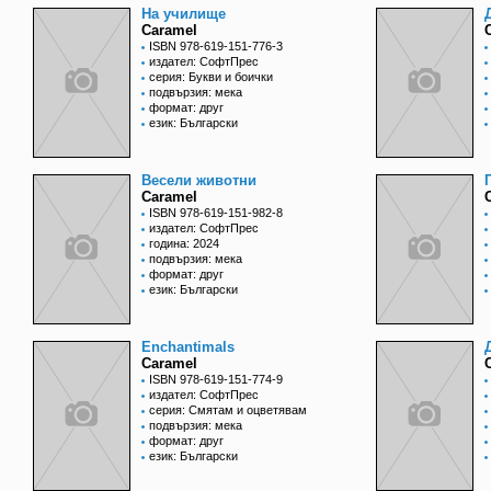
На училище
Caramel
ISBN 978-619-151-776-3
издател: СофтПрес
серия: Букви и боички
подвързия: мека
формат: друг
език: Български
Весели животни
Caramel
ISBN 978-619-151-982-8
издател: СофтПрес
година: 2024
подвързия: мека
формат: друг
език: Български
Enchantimals
Caramel
ISBN 978-619-151-774-9
издател: СофтПрес
серия: Смятам и оцветявам
подвързия: мека
формат: друг
език: Български