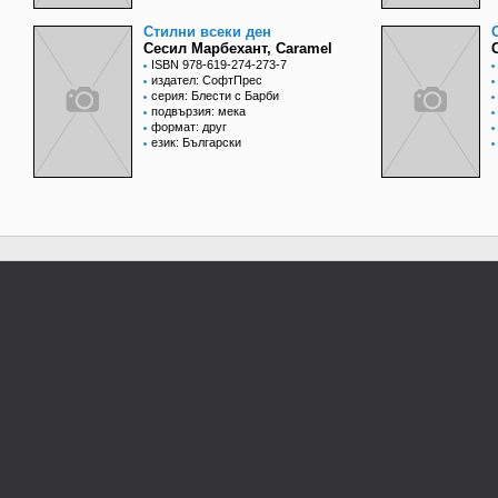
Стилни всеки ден
Сесил Марбехант, Caramel
ISBN 978-619-274-273-7
издател: СофтПрес
серия: Блести с Барби
подвързия: мека
формат: друг
език: Български