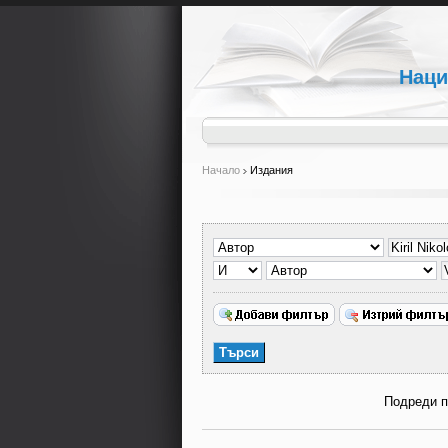
Наци
Начало
Издания
Подреди 