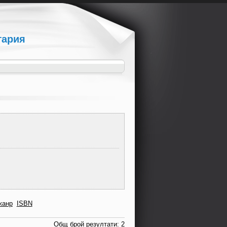
гария
жанр
ISBN
Общ брой резултати: 2