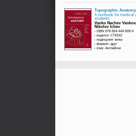
Topographic Anatomy
A textbook for medical 
students
Vanko Nachev Vankov, 
Nikolov Ichev
ISBN 978-954-449-909-9
издател: СТЕНО
подвързия: мека
формат: друг
език: Английски