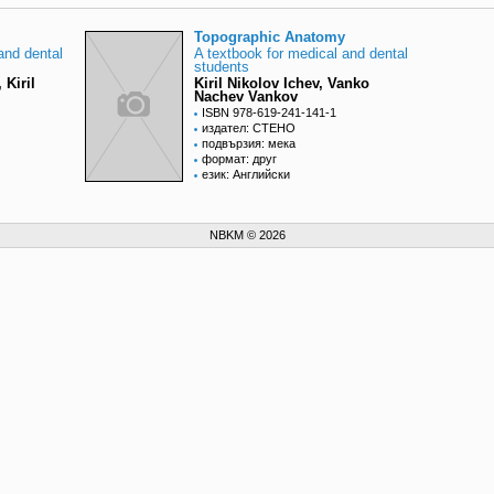
Topographic Anatomy
and dental
A textbook for medical and dental
students
Kiril
Kiril Nikolov Ichev, Vanko
Nachev Vankov
ISBN 978-619-241-141-1
издател: СТЕНО
подвързия: мека
формат: друг
език: Английски
NBKM © 2026