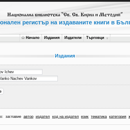
онален регистър на издаваните книги в Бъл
Начало
Издания
Издатели
Търговци
Издания
по:
заглавие
автор
издател
код на издател
език
тематика
категория