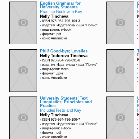
English Grammar for
University Students
Practice Book with Key
Nelly Tincheva
ISBN 978-954-796-104-3
издател: Издателска къща "Полис"
подвързия: e-book
формат: pdf
език: Английски
Phil/ Good-bye; Lovelies
Nelly Todorova Tincheva
ISBN 978-954-796-091-6
издател: Издателска къща "Полис"
подвързия: мека
формат: друг
език: Английски
University Students’ Text
Linguistics: Principles and
Practice
IncludesTests and Key
Nelly Tincheva
ISBN 978-954-796-106-7
издател: Издателска къща "Полис"
подвързия: e-book
формат: pdf
език: Английски