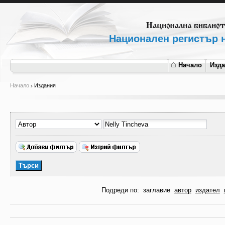
Национален регистър н
Начало
Изд
Начало
Издания
Подреди по:
заглавие
автор
издател