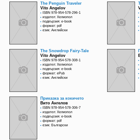
The Penguin Traveler
Vito Angelov
ISBN 978-954-578-296-1
издател: Хелиопол
подвързия: e-book
формат: pdf
език: Английски
The Snowdrop Fairy-Tale
Vito Angelov
ISBN 978-954-578-308-1
издател: Хелиопол
подвързия: e-book
формат: ePub
език: Английски
Приказка за кокичето
Вито Ангелов
ISBN 978-954-578-306-7
издател: Хелиопол
подвързия: e-book
формат: pdf
език: Български