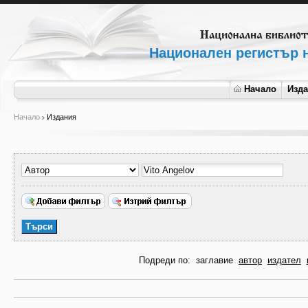
Национален регистър н
Начало
Изд
Начало
Издания
Подреди по:
заглавие
автор
издател