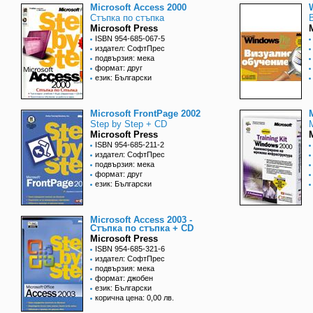
Microsoft Access 2000
Стъпка по стъпка
Microsoft Press
ISBN 954-685-067-5
издател: СофтПрес
подвързия: мека
формат: друг
език: Български
Microsoft FrontPage 2002
Step by Step + CD
Microsoft Press
ISBN 954-685-211-2
издател: СофтПрес
подвързия: мека
формат: друг
език: Български
Microsoft Access 2003 -
Стъпка по стъпка + CD
Microsoft Press
ISBN 954-685-321-6
издател: СофтПрес
подвързия: мека
формат: джобен
език: Български
корична цена: 0,00 лв.