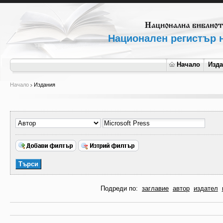
Национален регистър н
Начало
Изд
Начало
Издания
Подреди по:
заглавие
автор
издател