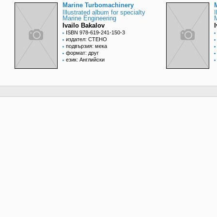
Marine Turbomachinery
Illustrated album for specialty
I
Marine Engineering
Ivailo Bakalov
ISBN 978-619-241-150-3
издател: СТЕНО
подвързия: мека
формат: друг
език: Английски