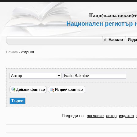
Национален регистър н
Начало
Изд
Начало
Издания
Подреди по:
заглавие
автор
издател