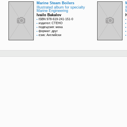
Marine Steam Boilers
Illustrated album for specialty
I
Marine Engineering
Ivailo Bakalov
ISBN 978-619-241-151-0
издател: СТЕНО
подвързия: мека
формат: друг
език: Английски