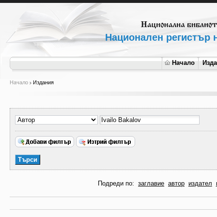
Национален регистър н
Начало
Изд
Начало
Издания
Подреди по:
заглавие
автор
издател