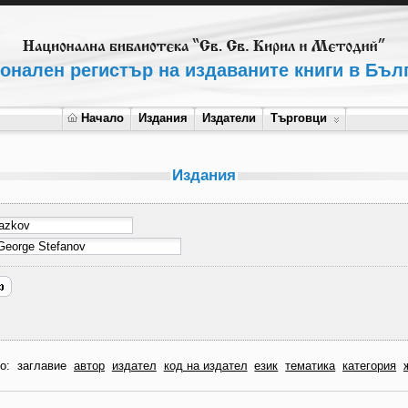
онален регистър на издаваните книги в Бъл
Начало
Издания
Издатели
Търговци
Издания
по:
заглавие
автор
издател
код на издател
език
тематика
категория