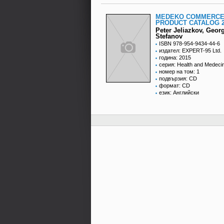
MEDEKO COMMERCE
PRODUCT CATALOG 2
Peter Jeliazkov, Geor
Stefanov
ISBN 978-954-9434-44-6
издател: EXPERT-95 Ltd.
година: 2015
серия: Health and Medeci
номер на том: 1
подвързия: CD
формат: CD
език: Английски