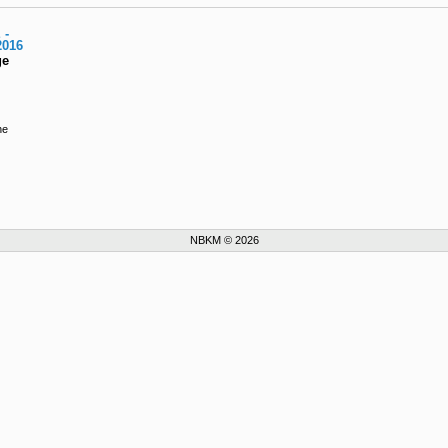
 -
016
ge
ne
NBKM © 2026