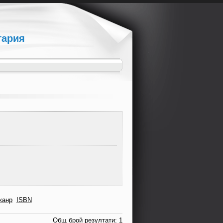
гария
жанр
ISBN
Общ брой резултати: 1