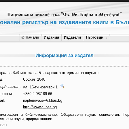
онален регистър на издаваните книги в Бъл
Начало
Издания
Издатели
Търговци
Информация за издател
трална библиотека на Българската академия на науките
д:
София 1040
ца/квартал:
ул. 15-ти ноември 1
лефони:
+359 2 987 89 66
il:
najdenova.s@cl.bas.bg
http://www.cl.bas.bg
лиография и библиотекознание, Обществени науки, социология, Пер
ествени науки, природознание
ивен