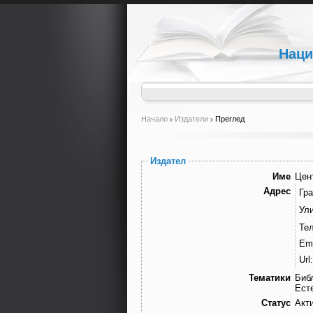
Наци
Начало
Издатели
Преглед
Издател
Име
Цен
Адрес
Гра
Ули
Те
Ema
Url:
Тематики
Биб
Ест
Статус
Акт