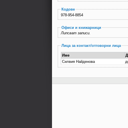
Кодове
978-954-8854
Офиси и книжарници
Липсват записи.
Лица за контакт/отговорни лица
Име
Д
Силвия Найденова
д