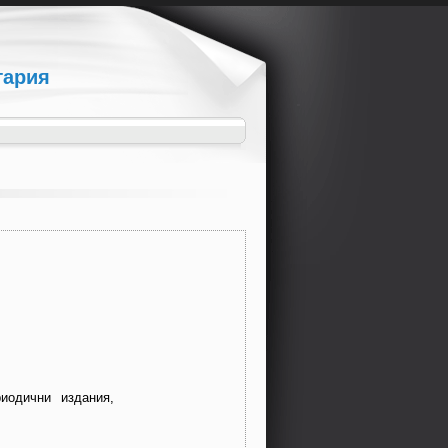
гария
иодични издания,