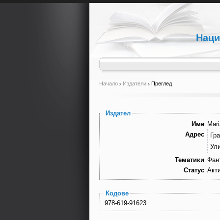
Наци
Начало
Издатели
Преглед
Издател
Име
Mari
Адрес
Гра
Ули
Тематики
Фан
Статус
Акт
Кодове
978-619-91623