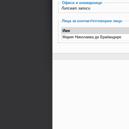
Офиси и книжарници
Липсват записи.
Лица за контакт/отговорни лица
Име
Мария Николаева де Брабандере