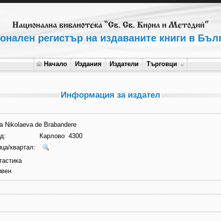
онален регистър на издаваните книги в Бъл
Начало
Издания
Издатели
Търговци
Информация за издател
a Nikolaeva de Brabandere
д:
Карлово 4300
ца/квартал:
тастика
ивен