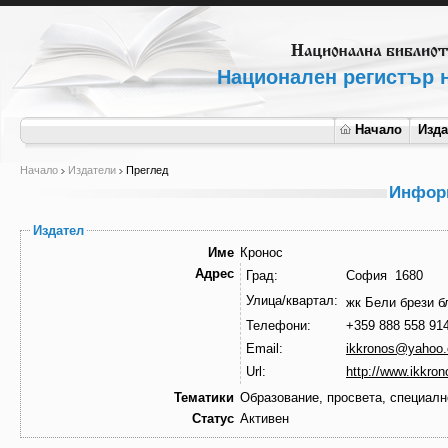
Национален регистър н
Начало
Изд
Начало
Издатели
Преглед
Информ
Издател
Име
Кронос
Адрес
Град:
София 1680
Улица/квартал:
жк Бели брези б
Телефони:
+359 888 558 91
Email:
ikkronos@yahoo
Url:
http://www.ikkro
Тематики
Образование, просвета, специал
Статус
Активен