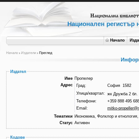
Национален регистър н
Начало
Изд
Начало
Издатели
Преглед
Информ
Издател
Име
Пропелер
Адрес
Град:
София 1582
Улица/квартал:
жк Дружба 2 бл. 
Телефони:
+359 888 495 68
Email:
mitko-propeller@
Тематики
Икономика, Фолклор и етнология,
Статус
Активен
Кодове