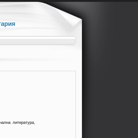
гария
нална литература,