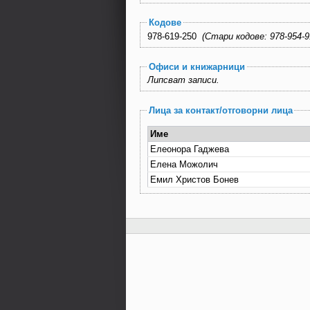
Кодове
978-619-250
(Стари кодов
Офиси и книжарници
Липсват записи.
Лица за контакт/отговорни лица
Име
Елеонора Гаджева
Елена Можолич
Емил Христов Бонев