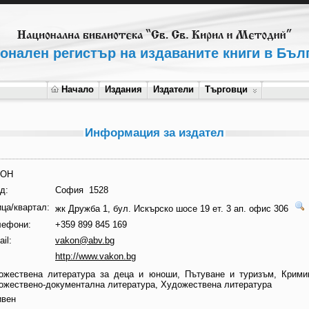
онален регистър на издаваните книги в Бъл
Начало
Издания
Издатели
Търговци
Информация за издател
КОН
д:
София 1528
ца/квартал:
жк Дружба 1, бул. Искърско шосе 19 ет. 3 ап. офис 306
лефони:
+359 899 845 169
il:
vakon@abv.bg
http://www.vakon.bg
ожествена литература за деца и юноши, Пътуване и туризъм, Крими
ожествено-документална литература, Художествена литература
ивен