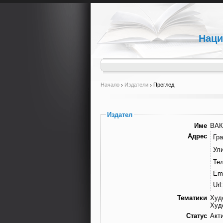
Наци
Начало
Издатели
Преглед
Издател
Име
ВА
Адрес
Гра
Ули
Те
Ema
Url:
Тематики
Худ
Худ
Статус
Акт