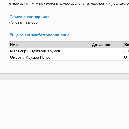
978-954-316
(Стари кодове: 978-954-90931, 978-954-90725, 978-95
Офиси и книжарници
Липсват записи.
Лица за контакт/отговорни лица
Име
Длъжност
В
Маламир Омуртагов Крумов
Ли
Омуртаг Крумов Нунов
От