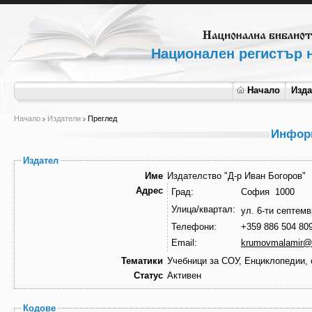
Национален регистър н
Начало
Изд
Начало
Издатели
Преглед
Информ
Издател
Име
Издателство "Д-р Иван Богоров"
Адрес
Град:
София 1000
Улица/квартал:
ул. 6-ти септем
Телефони:
+359 886 504 80
Email:
krumovmalamir@
Тематики
Учебници за СОУ, Енциклопедии, 
Статус
Активен
Кодове