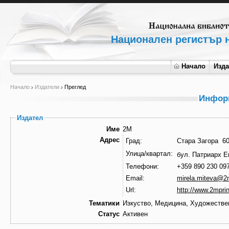
Национален регистър н
Начало
Изд
Начало
Издатели
Преглед
Информ
Издател
Име
2М
Адрес
Град:
Стара Заг
Улица/квартал:
бул. Патриарх Е
Телефони:
+359 890 230 09
Email:
mirela.miteva@2m
Url:
http://www.2mprin
Тематики
Изкуство, Медицина, Художестве
Статус
Активен