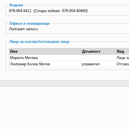
Кодове
978-954-9411
(Стари кодове: 978-954-90460)
Офиси и книжарници
Липсват записи.
Лица за контакт/отговорни лица
Име
Длъжност
Вид
Мирела Митева
Лице з
Любомир Колев Митев
управител
Отгово