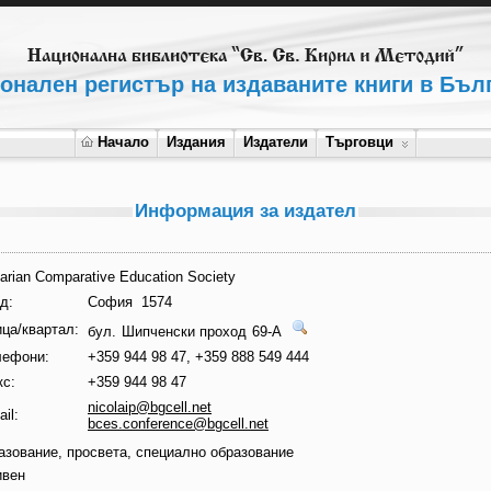
онален регистър на издаваните книги в Бъл
Начало
Издания
Издатели
Търговци
Информация за издател
arian Comparative Education Society
д:
София 1574
ца/квартал:
бул. Шипченски проход 69-А
лефони:
+359 944 98 47, +359 888 549 444
кс:
+359 944 98 47
nicolaip@bgcell.net
il:
bces.conference@bgcell.net
азование, просвета, специално образование
ивен