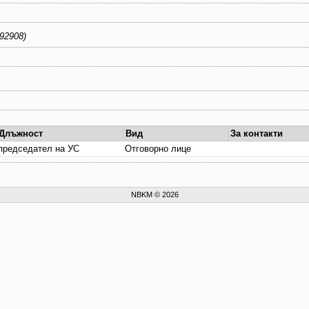
78-954-92908)
Длъжност
Вид
За контакти
председател на УС
Отговорно лице
NBKM © 2026