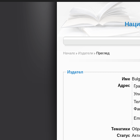
Наци
Начало
Издатели
Преглед
Издател
Име
Bulg
Адрес
Гра
Ули
Те
Фа
Ema
Тематики
Обр
Статус
Акт