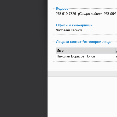
Кодове
978-619-7326
(Стари кодове: 9
Офиси и книжарници
Липсват записи.
Лица за контакт/отговорни лица
Име
Николай Борисов Попов