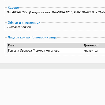
Кодове
978-619-93222
(Стари кодове: 978-619-91267, 978-619-90339, 978
Офиси и книжарници
Липсват записи.
Лица за контакт/отговорни лица
Име
Длъжност
Гергана Иванова Фъркова-Ангелова
управител