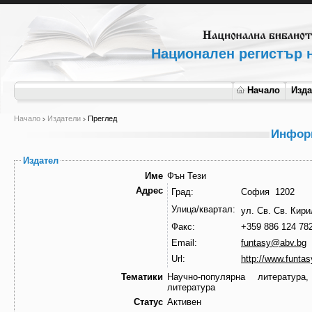
Национален регистър н
Начало
Изд
Начало
Издатели
Преглед
Информ
Издател
Име
Фън Тези
Адрес
Град:
София 1202
Улица/квартал:
ул. Св. Св. Кир
Факс:
+359 886 124 78
Email:
funtasy@abv.bg
Url:
http://www.funtas
Тематики
Научно-популярна литература
литература
Статус
Активен