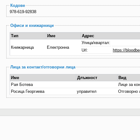
Кодове
978-619-92838
Офиси и книжарници
Тип
Име
Адрес
Улица/квартал:
Книжарница
Електронна
Url:
https://bloodb
Лица за контакт/отговорни лица
Име
Длъжност
Вид
Рая Ботева
Лице за ко
Росица Георгиева
управител
Отговорно 