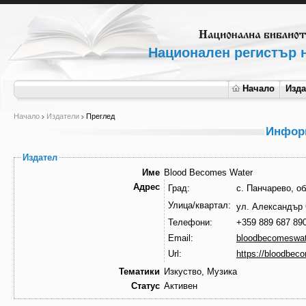
Национален регистър н
Начало
Изд
Начало
Издатели
Преглед
Информ
Издател
Име
Blood Becomes Water
Адрес
Град:
Улица/квартал:
ул. Александър
Телефони:
+359 889 687 89
Email:
bloodbecomeswa
Url:
https://bloodbeco
Тематики
Изкуство, Музика
Статус
Активен