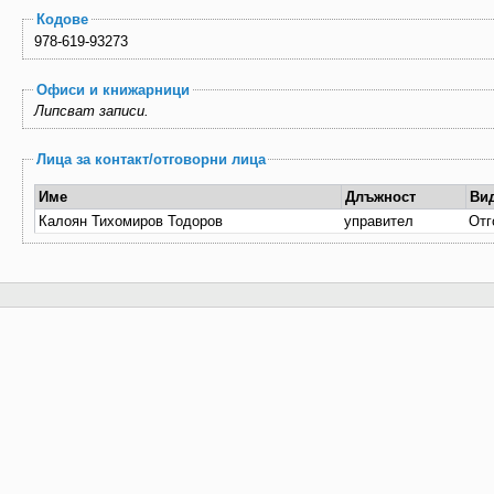
Кодове
978-619-93273
Офиси и книжарници
Липсват записи.
Лица за контакт/отговорни лица
Име
Длъжност
Ви
Калоян Тихомиров Тодоров
управител
Отг