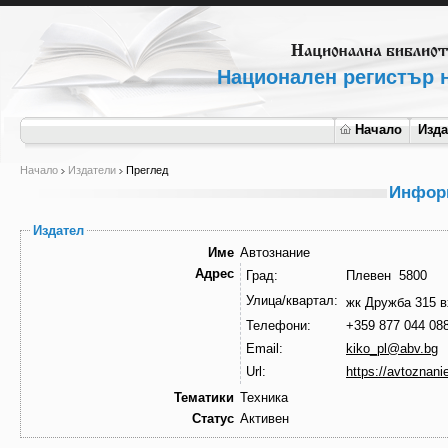
Национален регистър н
Начало
Изд
Начало
Издатели
Преглед
Информ
Издател
Име
Автознание
Адрес
Град:
Плевен 5800
Улица/квартал:
жк Дружба 315 в
Телефони:
+359 877 044 08
Email:
kiko_pl@abv.bg
Url:
https://avtoznan
Тематики
Техника
Статус
Активен