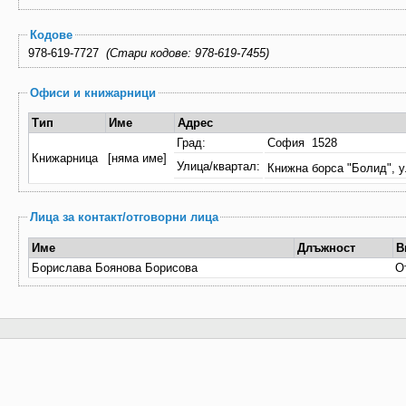
Кодове
978-619-7727
(Стари кодове: 978-619-7455)
Офиси и книжарници
Тип
Име
Адрес
Град:
София 1528
Книжарница
[няма име]
Улица/квартал:
Книжна борса "Болид", у
Лица за контакт/отговорни лица
Име
Длъжност
В
Борислава Боянова Борисова
О