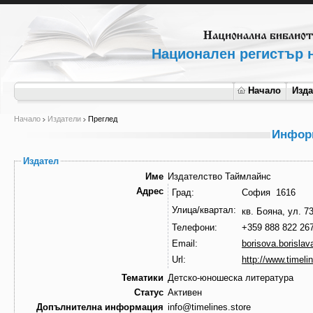
Национален регистър н
Начало
Изд
Начало
Издатели
Преглед
Информ
Издател
Име
Издателство Таймлайнс
Адрес
Град:
София 1616
Улица/квартал:
кв. Бояна, ул. 7
Телефони:
+359 888 822 26
Email:
borisova.borisla
Url:
http://www.timeli
Тематики
Детско-юношеска литература
Статус
Активен
Допълнителна информация
info@timelines.store