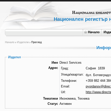
Национален регистър н
Начало
Изд
Начало
Издатели
Преглед
Информ
Издател
Име
Direct Services
Адрес
Град:
София 1839
Улица/квартал:
бул. Ботевград
Телефони:
+359 882 444 38
Email:
pyordanov@direct
Url:
http://www.direct
Тематики
Икономика, Техника
Статус
Активен