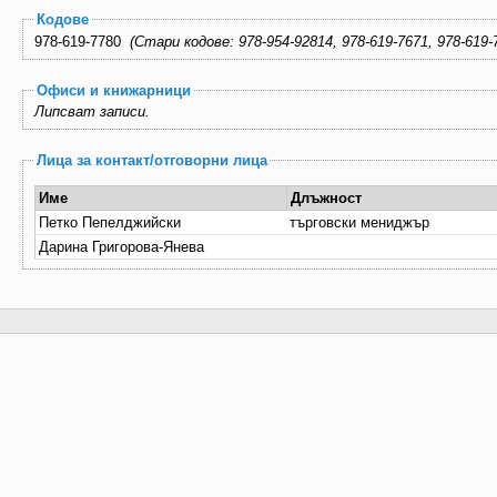
Кодове
978-619-7780
(Стари кодове: 978-954-92814, 978-619-7671, 978-61
Офиси и книжарници
Липсват записи.
Лица за контакт/отговорни лица
Име
Длъжност
Петко Пепелджийски
търговски мениджър
Дарина Григорова-Янева