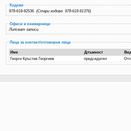
Кодове
978-619-92536
(Стари кодове: 978-619-91376)
Офиси и книжарници
Липсват записи.
Лица за контакт/отговорни лица
Име
Длъжност
Ви
Георги Кръстев Георгиев
председател
Отг