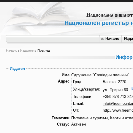
Национален регистър н
Начало
Изд
Начало
Издатели
Преглед
Информ
Издател
Име
Сдружение "Свободни планини"
Адрес
Град:
Банско 2770
Улица/квартал:
ул. Пририн 60
Телефони:
+359 878 713 34
Email:
info@freemounta
Url:
http://www.freem
Тематики
Пътуване и туризъм, Карти и атл
Статус
Активен