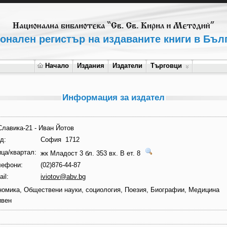
онален регистър на издаваните книги в Бъл
Начало
Издания
Издатели
Търговци
Информация за издател
Славика-21 - Иван Йотов
д:
София 1712
ца/квартал:
жк Младост 3 бл. 353 вх. В ет. 8
лефони:
(02)876-44-87
il:
iviotov@abv.bg
номика, Обществени науки, социология, Поезия, Биографии, Медицина
ивен