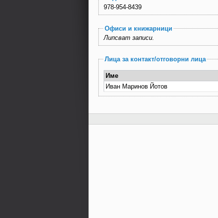
978-954-8439
Офиси и книжарници
Липсват записи.
Лица за контакт/отговорни лица
Име
Иван Маринов Йотов