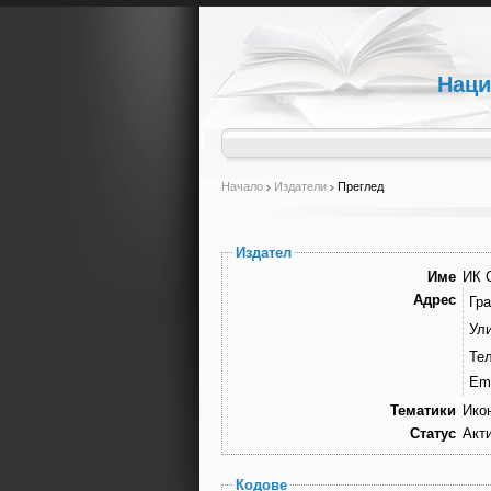
Наци
Начало
Издатели
Преглед
Издател
Име
ИК 
Адрес
Гра
Ули
Те
Ema
Тематики
Ико
Статус
Акт
Кодове