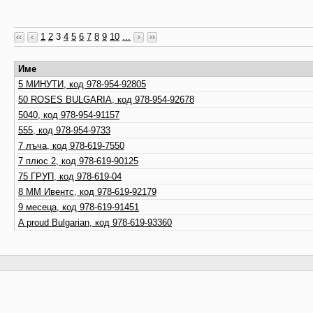
1
2
3
4
5
6
7
8
9
10
...
Име
5 МИНУТИ, код 978-954-92805
50 ROSES BULGARIA, код 978-954-92678
5040, код 978-954-91157
555, код 978-954-9733
7 лъча, код 978-619-7550
7 плюс 2, код 978-619-90125
75 ГРУП, код 978-619-04
8 ММ Ивентс, код 978-619-92179
9 месеца, код 978-619-91451
A proud Bulgarian, код 978-619-93360