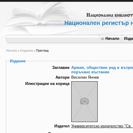
Национален регистър н
Начало
Изд
Начало
Издания
Преглед
Издание
Заглавие
Армия, обществен ред и вътреш
поръчано въстание
Автори
Веселин Янчев
Илюстрации на корица
Издател
Университетско издателство "Св.