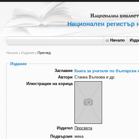
Национален регистър н
Начало
Изд
Начало
Издания
Преглед
Издание
Заглавие
Книга за учителя по български е
Автори
Станка Вълкова и др.
Илюстрации на корица
Издател
Просвета
Подвързия
мека