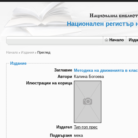
Национален регистър н
Начало
Изд
Начало
Издания
Преглед
Издание
Заглавие
Методика на движенията в клас
Автори
Калина Богоева
Илюстрации на корица
Издател
Тип-топ прес
Подвързия
мека