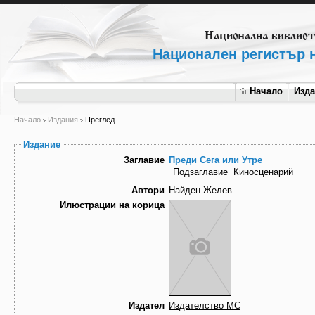
Национален регистър н
Начало
Изд
Начало
Издания
Преглед
Издание
Заглавие
Преди Сега или Утре
Подзаглавие
Киносценарий
Автори
Найден Желев
Илюстрации на корица
Издател
Издателство МС