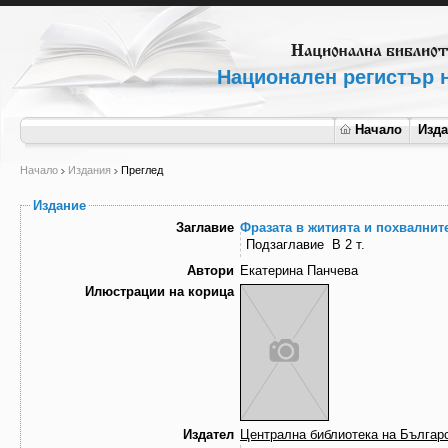
Национален регистър н
Начало
Изд
Начало
Издания
Преглед
Издание
Заглавие
Фразата в житията и похвалнит
Подзаглавие
В 2 т.
Автори
Екатерина Панчева
Илюстрации на корица
Издател
Централна библиотека на Българс