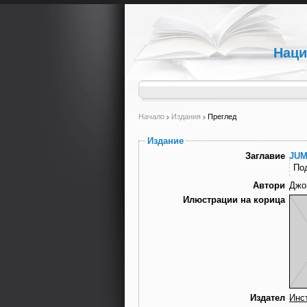
Наци
Начало
Издания
Преглед
Издание
Заглавие
JUM
По
Автори
Джо
Илюстрации на корица
Издател
Инс