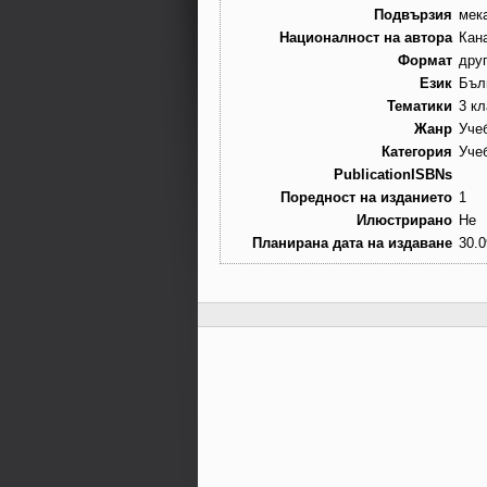
Подвързия
мек
Националност на автора
Кан
Формат
дру
Език
Бъл
Тематики
3 кл
Жанр
Уче
Категория
Уче
PublicationISBNs
Поредност на изданието
1
Илюстрирано
Не
Планирана дата на издаване
30.0