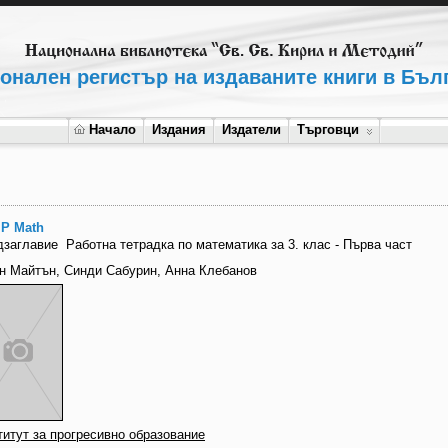
онален регистър на издаваните книги в Бъл
Начало
Издания
Издатели
Търговци
P Math
дзаглавие
Работна тетрадка по математика за 3. клас - Първа част
н Майтън, Синди Сабурин, Анна Клебанов
титут за прогресивно образование