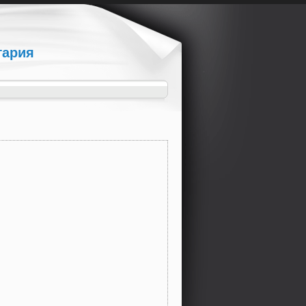
гария