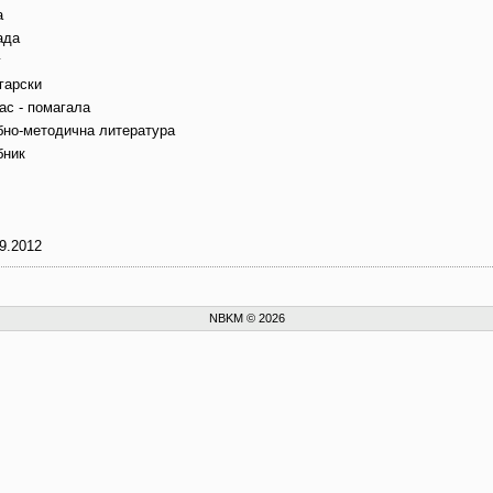
а
ада
г
гарски
ас - помагала
бно-методична литература
бник
9.2012
NBKM © 2026