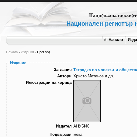
Национален регистър н
Начало
Изд
Начало
Издания
Преглед
Издание
Заглавие
Тетрадка по човекът и общество
Автори
Христо Матанов и др.
Илюстрации на корица
Издател
АНУБИС
Подвързия
мека