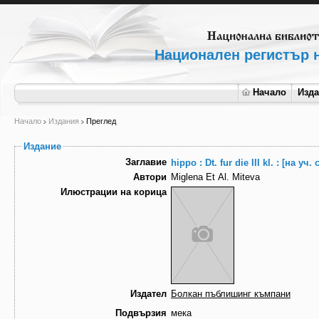
Национален регистър н
Начало
Изд
Начало
Издания
Преглед
Издание
Заглавие
hippo : Dt. fur die III kl. : [на 
Автори
Miglena Et Al. Miteva
Илюстрации на корица
Издател
Болкан пъблишинг къмпани
Подвързия
мека