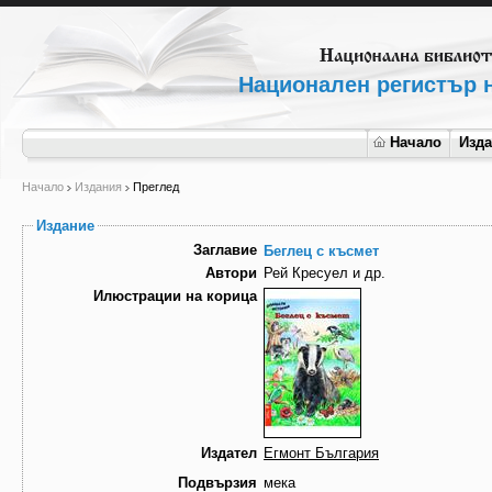
Национален регистър н
Начало
Изд
Начало
Издания
Преглед
Издание
Заглавие
Беглец с късмет
Автори
Рей Кресуел и др.
Илюстрации на корица
Издател
Егмонт България
Подвързия
мека