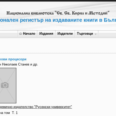
онален регистър на издаваните книги в Бъл
Начало
Издания
Издатели
Търговци
кови процесори
н Николаев Станев и др.
демично издателство "Русенски университет"
на том
Т. 1