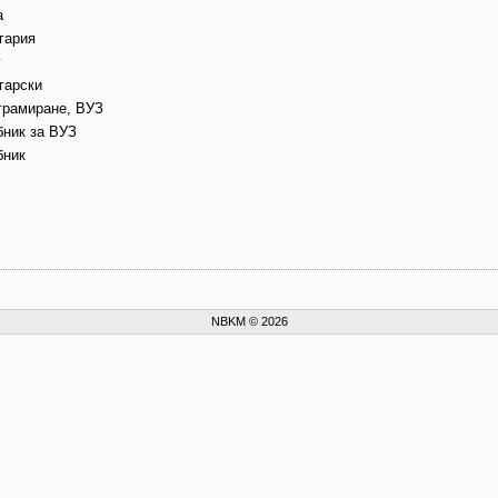
а
гария
г
гарски
грамиране, ВУЗ
бник за ВУЗ
бник
NBKM © 2026