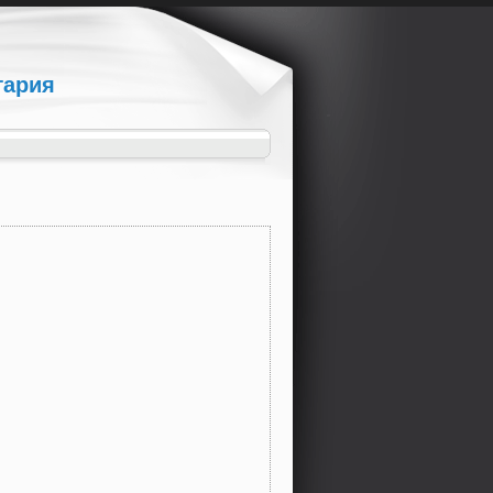
гария