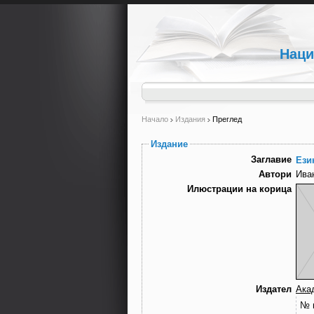
Наци
Начало
Издания
Преглед
Издание
Заглавие
Ези
Автори
Ива
Илюстрации на корица
Издател
Ака
№ 