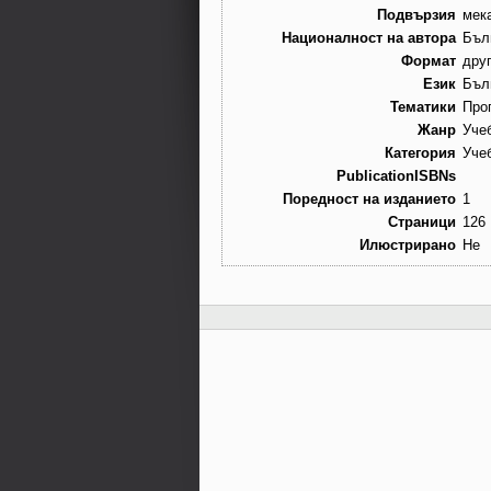
Подвързия
мек
Националност на автора
Бъл
Формат
дру
Език
Бъл
Тематики
Про
Жанр
Уче
Категория
Уче
PublicationISBNs
Поредност на изданието
1
Страници
126
Илюстрирано
Не