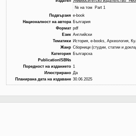
Издател
Университетско издателство "Не
№ на том
Part 1
Подвързия
e-book
Националност на автора
България
Формат
pdf
Език
Английски
Тематики
История, e-books, Археология, Ку
Жанр
Сборници (студии, статии и докла
Категория
Българска
PublicationISBNs
Поредност на изданието
1
Илюстрирано
Да
Планирана дата на издаване
30.06.2025