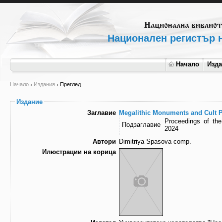
Национален регистър н
Начало
Изд
Начало
Издания
Преглед
Издание
Заглавие
Megalithic Monuments and Cult P
Proceedings of th
Подзаглавие
2024
Автори
Dimitriya Spasova comp.
Илюстрации на корица