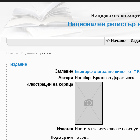
Национален регистър н
Начало
Изд
Начало
Издания
Преглед
Издание
Заглавие
Българско игрално кино - от "
Автори
Ингеборг Братоева-Даракчиева
Илюстрации на корица
Издател
Институт за изследване на изкус
Подвързия
твърда