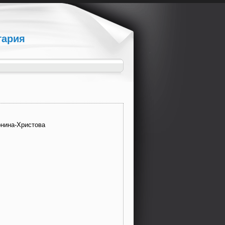
гария
онина-Христова