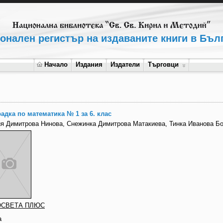
онален регистър на издаваните книги в Бъл
Начало
Издания
Издатели
Търговци
радка по математика № 1 за 6. клас
я Димитрова Нинова, Снежинка Димитрова Матакиева, Тинка Иванова Б
ОСВЕТА ПЛЮС
а