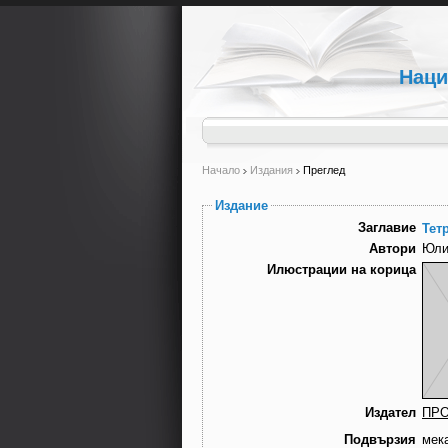
Наци
Начало
Издания
Преглед
Издание
Заглавие
Тет
Автори
Юли
Илюстрации на корица
Издател
ПР
Подвързия
мек