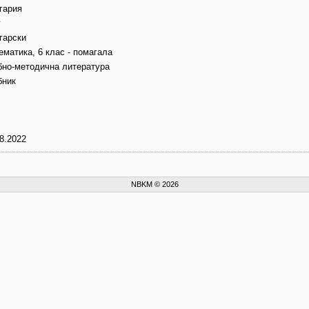
гария
г
гарски
ематика, 6 клас - помагала
бно-методична литература
бник
8.2022
NBKM © 2026