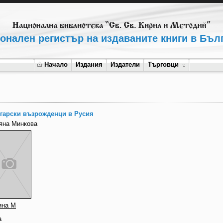
онален регистър на издаваните книги в Бъл
Начало
Издания
Издатели
Търговци
гарски възрожденци в Русия
яна Минкова
ина М
а