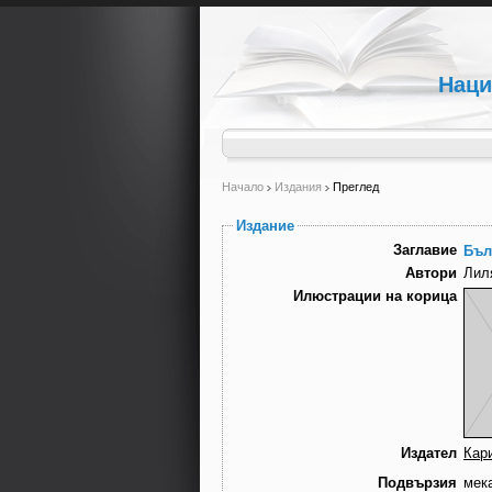
Наци
Начало
Издания
Преглед
Издание
Заглавие
Бъл
Автори
Лил
Илюстрации на корица
Издател
Кар
Подвързия
мек