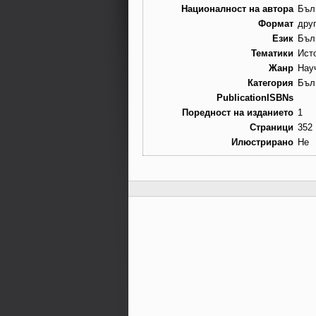
Националност на автора
Бъл
Формат
дру
Език
Бъл
Тематики
Ист
Жанр
Нау
Категория
Бъл
PublicationISBNs
Поредност на изданието
1
Страници
352
Илюстрирано
Не