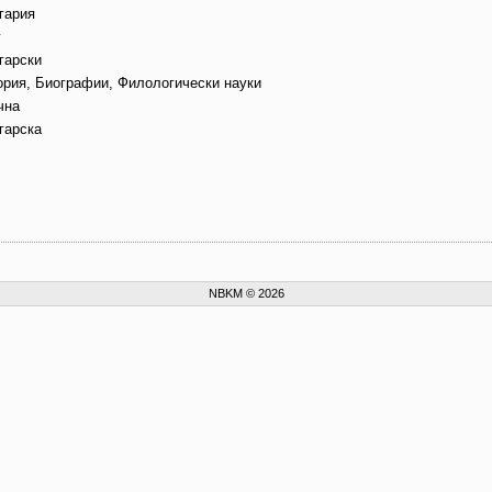
гария
г
гарски
ория, Биографии, Филологически науки
чна
гарска
NBKM © 2026