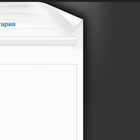
гария