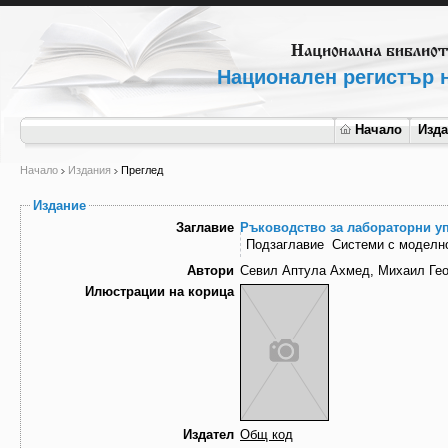
Национален регистър н
Начало
Изд
Начало
Издания
Преглед
Издание
Заглавие
Ръководство за лабораторни у
Подзаглавие
Системи с моделн
Автори
Севил Аптула Ахмед, Михаил Гео
Илюстрации на корица
Издател
Общ код