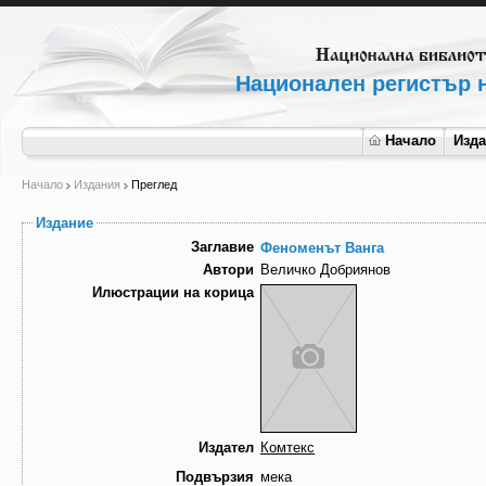
Национален регистър н
Начало
Изд
Начало
Издания
Преглед
Издание
Заглавие
Феноменът Ванга
Автори
Величко Добриянов
Илюстрации на корица
Издател
Комтекс
Подвързия
мека