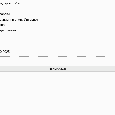
нидад и Тобаго
г
гарски
рационни с-ми, Интернет
чна
дестранна
0.2025
NBKM © 2026