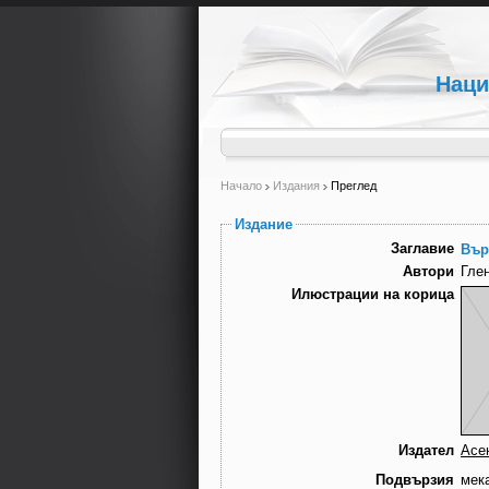
Наци
Начало
Издания
Преглед
Издание
Заглавие
Вър
Автори
Глен
Илюстрации на корица
Издател
Асе
Подвързия
мек