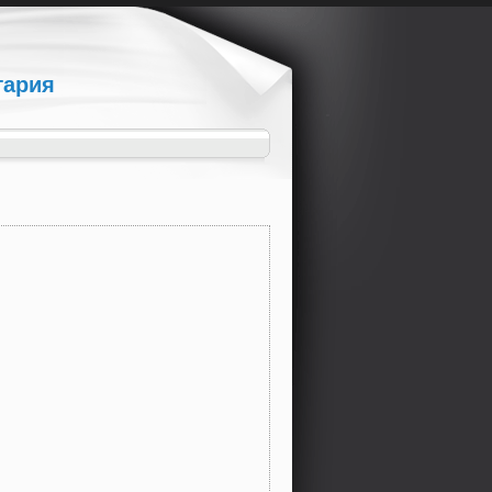
гария