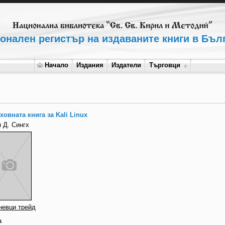
онален регистър на издаваните книги в Бъл
Начало
Издания
Издатели
Търговци
ховната книга за Kali Linux
 Д. Сингх
невци трейд
а