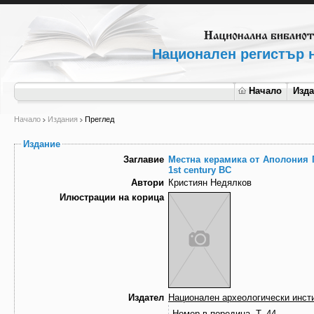
Национален регистър н
Начало
Изд
Начало
Издания
Преглед
Издание
Заглавие
Местна керамика от Аполония Пон
1st century BС
Автори
Кристиян Недялков
Илюстрации на корица
Издател
Национален археологически инсти
Номер в поредица
Т. 44