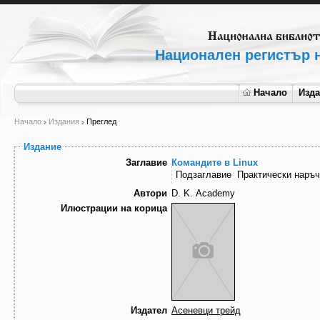
Национален регистър н
Начало
Изд
Начало
Издания
Преглед
Издание
Заглавие
Командите в Linux
Подзаглавие
Практически наръч
Автори
D. K. Academy
Илюстрации на корица
Издател
Асеневци трейд